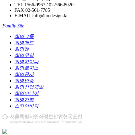
TEL
1566-9967 / 02-566-8020
FAX
02-561-7785
E-MAIL
info@hmdesign.kr
Family Site
희명그룹
희명애드
희명웹
희명무역
희명차이나
희명로지스
희명공사
희명인증
희명산업개발
희명미디어
희명기획
스카이비자