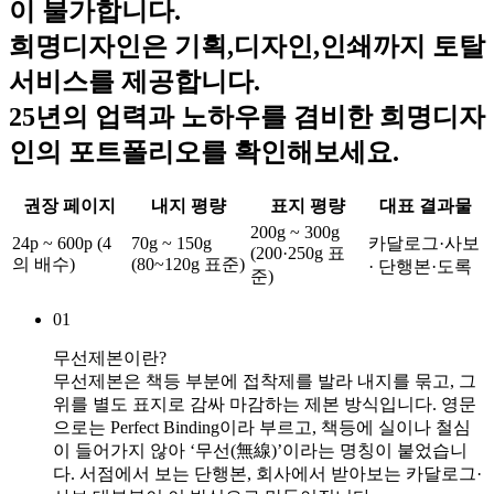
이 불가합니다.
희명디자인은 기획,디자인,인쇄까지 토탈
서비스를 제공합니다.
25년의 업력과 노하우를 겸비한 희명디자
인의 포트폴리오를 확인해보세요.
권장 페이지
내지 평량
표지 평량
대표 결과물
200g ~ 300g
24p ~ 600p (4
70g ~ 150g
카달로그·사보
(200·250g 표
의 배수)
(80~120g 표준)
· 단행본·도록
준)
01
무선제본이란?
무선제본은 책등 부분에 접착제를 발라 내지를 묶고, 그
위를 별도 표지로 감싸 마감하는 제본 방식입니다. 영문
으로는 Perfect Binding이라 부르고, 책등에 실이나 철심
이 들어가지 않아 ‘무선(無線)’이라는 명칭이 붙었습니
다. 서점에서 보는 단행본, 회사에서 받아보는 카달로그·