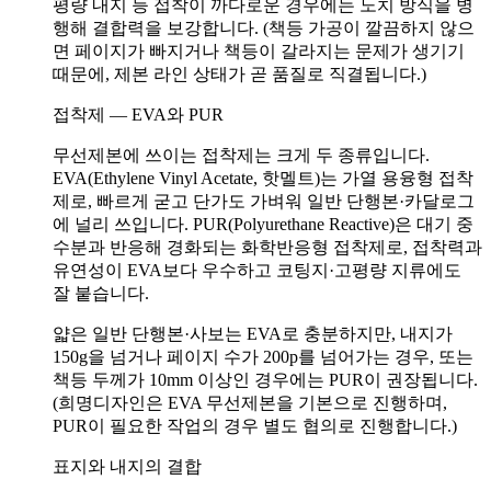
평량 내지 등 접착이 까다로운 경우에는 노치 방식을 병
행해 결합력을 보강합니다. (책등 가공이 깔끔하지 않으
면 페이지가 빠지거나 책등이 갈라지는 문제가 생기기
때문에, 제본 라인 상태가 곧 품질로 직결됩니다.)
접착제 — EVA와 PUR
무선제본에 쓰이는 접착제는 크게 두 종류입니다.
EVA(Ethylene Vinyl Acetate, 핫멜트)는 가열 용융형 접착
제로, 빠르게 굳고 단가도 가벼워 일반 단행본·카달로그
에 널리 쓰입니다. PUR(Polyurethane Reactive)은 대기 중
수분과 반응해 경화되는 화학반응형 접착제로, 접착력과
유연성이 EVA보다 우수하고 코팅지·고평량 지류에도
잘 붙습니다.
얇은 일반 단행본·사보는 EVA로 충분하지만, 내지가
150g을 넘거나 페이지 수가 200p를 넘어가는 경우, 또는
책등 두께가 10mm 이상인 경우에는 PUR이 권장됩니다.
(희명디자인은 EVA 무선제본을 기본으로 진행하며,
PUR이 필요한 작업의 경우 별도 협의로 진행합니다.)
표지와 내지의 결합