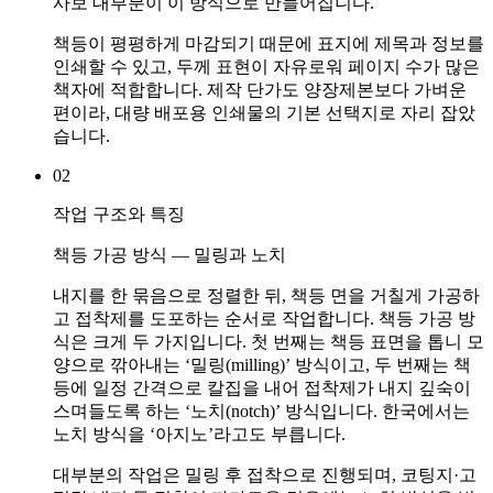
사보 대부분이 이 방식으로 만들어집니다.
책등이 평평하게 마감되기 때문에 표지에 제목과 정보를
인쇄할 수 있고, 두께 표현이 자유로워 페이지 수가 많은
책자에 적합합니다. 제작 단가도 양장제본보다 가벼운
편이라, 대량 배포용 인쇄물의 기본 선택지로 자리 잡았
습니다.
02
작업 구조와 특징
책등 가공 방식 — 밀링과 노치
내지를 한 묶음으로 정렬한 뒤, 책등 면을 거칠게 가공하
고 접착제를 도포하는 순서로 작업합니다. 책등 가공 방
식은 크게 두 가지입니다. 첫 번째는 책등 표면을 톱니 모
양으로 깎아내는 ‘밀링(milling)’ 방식이고, 두 번째는 책
등에 일정 간격으로 칼집을 내어 접착제가 내지 깊숙이
스며들도록 하는 ‘노치(notch)’ 방식입니다. 한국에서는
노치 방식을 ‘아지노’라고도 부릅니다.
대부분의 작업은 밀링 후 접착으로 진행되며, 코팅지·고