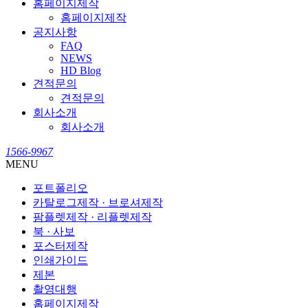
홈페이지제작
홈페이지제작
공지사항
FAQ
NEWS
HD Blog
견적문의
견적문의
회사소개
회사소개
1566-9967
MENU
포트폴리오
카탈로그제작 · 브로셔제작
팜플렛제작 · 리플렛제작
북 · 사보
포스터제작
인쇄가이드
제본
촬영대행
홈페이지제작