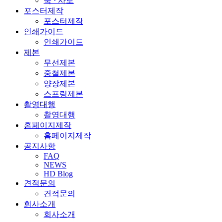
북 · 사보
포스터제작
포스터제작
인쇄가이드
인쇄가이드
제본
무선제본
중철제본
양장제본
스프링제본
촬영대행
촬영대행
홈페이지제작
홈페이지제작
공지사항
FAQ
NEWS
HD Blog
견적문의
견적문의
회사소개
회사소개