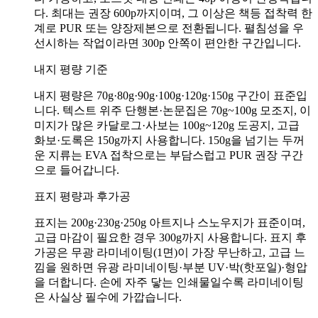
다. 최대는 권장 600p까지이며, 그 이상은 책등 접착력 한
계로 PUR 또는 양장제본으로 전환됩니다. 펼침성을 우
선시하는 작업이라면 300p 안쪽이 편안한 구간입니다.
내지 평량 기준
내지 평량은 70g·80g·90g·100g·120g·150g 구간이 표준입
니다. 텍스트 위주 단행본·논문집은 70g~100g 모조지, 이
미지가 많은 카달로그·사보는 100g~120g 도공지, 고급
화보·도록은 150g까지 사용합니다. 150g을 넘기는 두꺼
운 지류는 EVA 접착으로는 부담스럽고 PUR 권장 구간
으로 들어갑니다.
표지 평량과 후가공
표지는 200g·230g·250g 아트지나 스노우지가 표준이며,
고급 마감이 필요한 경우 300g까지 사용합니다. 표지 후
가공은 무광 라미네이팅(1면)이 가장 무난하고, 고급 느
낌을 원하면 유광 라미네이팅·부분 UV·박(핫포일)·형압
을 더합니다. 손에 자주 닿는 인쇄물일수록 라미네이팅
은 사실상 필수에 가깝습니다.