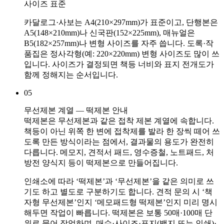
사이즈 표준
카달로그·사보는 A4(210×297mm)가 표준이고, 단행본은
A5(148×210mm)나 신국판(152×225mm), 매뉴얼은
B5(182×257mm)나 변형 사이즈를 자주 씁니다. 도록·작
품집은 정사각형(예: 220×220mm) 변형 사이즈도 많이 쓰
입니다. 사이즈가 결정되면 책등 너비와 표지 전개도가
함께 정해지는 순서입니다.
05
무선제본 계열 — 떡제본 안내
떡제본은 무선제본과 같은 접착 제본 계열에 속합니다.
책등이 아닌 위쪽 한 변에 접착제를 발라 한 장씩 떼어 쓰
도록 만든 방식이라는 점에서, 결과물의 용도가 완전히
다릅니다. 메모지, 견적서 패드, 영수증철, 노트패드, 처
방전 양식지 등이 떡제본으로 만들어집니다.
인쇄소에 따라 ‘떡제본’과 ‘무선제본’을 같은 의미로 쓰
기도 하고 별도로 구분하기도 합니다. 견적 문의 시 ‘책
자형 무선제본’인지 ‘메모패드형 떡제본’인지 미리 명시
해두면 작업이 빠릅니다. 떡제본은 보통 50매·100매 단
위로 묶어 작업하며, 매수·사이즈·표지(백지 또는 인쇄)·