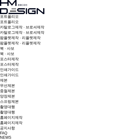
포트폴리오
포트폴리오
카탈로그제작 · 브로셔제작
카탈로그제작 · 브로셔제작
팜플렛제작 · 리플렛제작
팜플렛제작 · 리플렛제작
북 · 사보
북 · 사보
포스터제작
포스터제작
인쇄가이드
인쇄가이드
제본
무선제본
중철제본
양장제본
스프링제본
촬영대행
촬영대행
홈페이지제작
홈페이지제작
공지사항
FAQ
NEWS