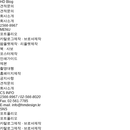
HD Blog
견적문의
견적문의
회사소개
회사소개
1566-9967
MENU
포트폴리오
카탈로그제작 · 브로셔제작
팜플렛제작 · 리플렛제작
북 · 사보
포스터제작
인쇄가이드
제본
촬영대행
홈페이지제작
공지사항
견적문의
회사소개
CS INFO
1566-9967 / 02-566-8020
Fax. 02-561-7785
E-mail. info@hmdesign.kr
SNS
포트폴리오
포트폴리오
카탈로그제작 · 브로셔제작
카탈로그제작 · 브로셔제작