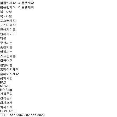
팜플렛제작 · 리플렛제작
팜플렛제작 · 리플렛제작
북 · 사보
북 · 사보
포스터제작
포스터제작
인쇄가이드
인쇄가이드
제본
무선제본
중철제본
양장제본
스프링제본
촬영대행
촬영대행
홈페이지제작
홈페이지제작
공지사항
FAQ
NEWS
HD Blog
견적문의
견적문의
회사소개
회사소개
CONTACT.
TEL : 1566-9967 / 02-566-8020