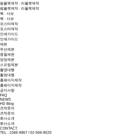
팜플렛제작 · 리플렛제작
팜플렛제작 · 리플렛제작
북 · 사보
북 · 사보
포스터제작
포스터제작
인쇄가이드
인쇄가이드
제본
무선제본
중철제본
양장제본
스프링제본
촬영대행
촬영대행
홈페이지제작
홈페이지제작
공지사항
FAQ
NEWS
HD Blog
견적문의
견적문의
회사소개
회사소개
CONTACT.
TEL : 1566-9967 / 02-566-8020