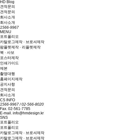
HD Blog
견적문의
견적문의
회사소개
회사소개
1566-9967
MENU
포트폴리오
카탈로그제작 · 브로셔제작
팜플렛제작 · 리플렛제작
북 · 사보
포스터제작
인쇄가이드
제본
촬영대행
홈페이지제작
공지사항
견적문의
회사소개
CS INFO
1566-9967 / 02-566-8020
Fax. 02-561-7785
E-mail. info@hmdesign.kr
SNS
포트폴리오
포트폴리오
카탈로그제작 · 브로셔제작
카탈로그제작 · 브로셔제작