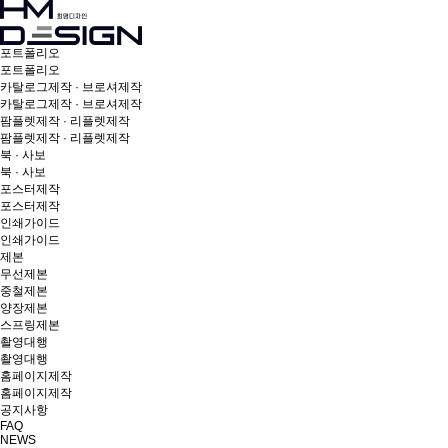
포트폴리오
포트폴리오
카탈로그제작 · 브로셔제작
카탈로그제작 · 브로셔제작
팜플렛제작 · 리플렛제작
팜플렛제작 · 리플렛제작
북 · 사보
북 · 사보
포스터제작
포스터제작
인쇄가이드
인쇄가이드
제본
무선제본
중철제본
양장제본
스프링제본
촬영대행
촬영대행
홈페이지제작
홈페이지제작
공지사항
FAQ
NEWS