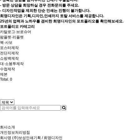
- 정확한 상담을 남겨주시면 안내가 수월합니다.
- 방문 상담을 희망하실 경우 전화문의를 주세요.
- 디자인작업을 제외한 단순 인쇄는 진행이 불가합니다.
희명디자인은 기획,디자인,인쇄까지 토탈 서비스를 제공합니다.
25년의 업력과 노하우를 겸비한 희명디자인의 포트폴리오를 확인해보세요.
포트폴리오 카테고리
카탈로그·브로슈어
팜플렛·리플렛
북·사보
포스터제작
전단지제작
쇼핑백제작
대·소봉투제작
수첩제작
제본
Total.
0
회사소개
개인정보처리방침
회사명
(주)보성인쇄기획 / 희명디자인