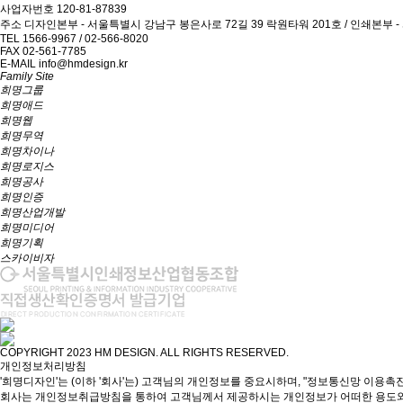
사업자번호
120-81-87839
주소
디자인본부 - 서울특별시 강남구 봉은사로 72길 39 락원타워 201호 / 인쇄본부 -
TEL
1566-9967 / 02-566-8020
FAX
02-561-7785
E-MAIL
info@hmdesign.kr
Family Site
희명그룹
희명애드
희명웹
희명무역
희명차이나
희명로지스
희명공사
희명인증
희명산업개발
희명미디어
희명기획
스카이비자
COPYRIGHT 2023 HM DESIGN. ALL RIGHTS RESERVED.
개인정보처리방침
'희명디자인'는 (이하 '회사'는) 고객님의 개인정보를 중요시하며, "정보통신망 이용촉
회사는 개인정보취급방침을 통하여 고객님께서 제공하시는 개인정보가 어떠한 용도와 