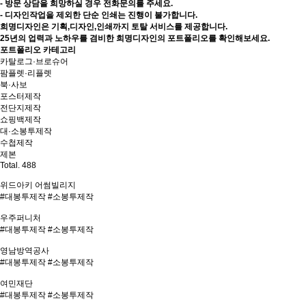
- 방문 상담을 희망하실 경우 전화문의를 주세요.
- 디자인작업을 제외한 단순 인쇄는 진행이 불가합니다.
희명디자인은 기획,디자인,인쇄까지 토탈 서비스를 제공합니다.
25년의 업력과 노하우를 겸비한 희명디자인의 포트폴리오를 확인해보세요.
포트폴리오 카테고리
카탈로그·브로슈어
팜플렛·리플렛
북·사보
포스터제작
전단지제작
쇼핑백제작
대·소봉투제작
수첩제작
제본
Total.
488
위드아키 어썸빌리지
#대봉투제작 #소봉투제작
우주퍼니처
#대봉투제작 #소봉투제작
영남방역공사
#대봉투제작 #소봉투제작
여민재단
#대봉투제작 #소봉투제작