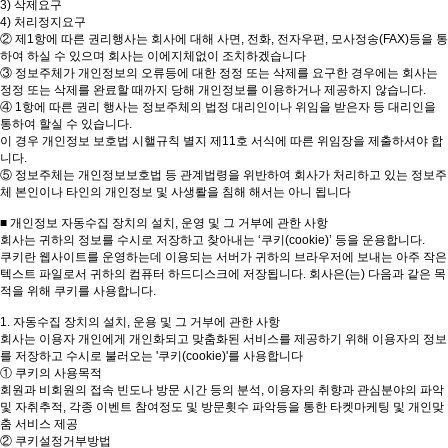
3) 삭제요구
4) 처리정지요구
② 제1항에 따른 권리행사는 회사에 대해 사면, 전화, 전자우편, 모사정송(FAX)등을 통
하여 하실 수 있으며 회사는 이에지체없이 조치하겠습니다
③ 정보주체가 개인정보의 오류등에 대한 정정 또는 삭제를 요구한 경우에는 회사는
정정 또는 삭제를 완료할 때까지 당해 개인정보를 이용하거나 제공하지 않습니다.
④ 1항에 따른 권리 행사는 정보주체의 법정 대리인이나 위임을 받은자 등 대리인을
통하여 할실 수 있습니다.
이 경우 개인정보 보호법 시핼규칙 별지 제11호 서식에 따른 위임장을 제출하셔야 합
니다.
⑤ 정보주체는 개인정보보호법 등 관계법령을 위반하여 회사가 처리하고 있는 정보주
체 본인이나 타인의 개인정보 및 사생뢀을 침해 해서는 아니 됩니다
■ 개인정보 자동수집 장치의 설치, 운영 및 그 거부에 관한 사항
회사는 귀하의 정보를 수시로 저장하고 찾아내는 ‘쿠키(cookie)’ 등을 운용합니다.
쿠키란 웹사이트를 운영하는데 이용되는 서버가 귀하의 브라우저에 보내는 아주 작은
텍스트 파일로서 귀하의 컴퓨터 하드디스크에 저장됩니다. 회사은(는) 다음과 같은 목
적을 위해 쿠키를 사용합니다.
1. 자동수집 장치의 설치, 운용 및 그 거부에 관한 사항
회사는 이용자 개인에게 개인화되고 맞춤화된 서비스를 제공하기 위해 이용자의 정보
를 저장하고 수시로 불러오는 '쿠키(cookie)'를 사용합니다
① 쿠키의 사용목적
회원과 비회원의 접속 빈도나 방문 시간 등의 분석, 이용자의 취향과 관심분야의 파악
및 자취추적, 각종 이벤트 참여정도 및 방문횟수 파악등을 통한 타켓마케팅 및 개인맞
춤 서비스 제공
② 쿠키설정거부방법