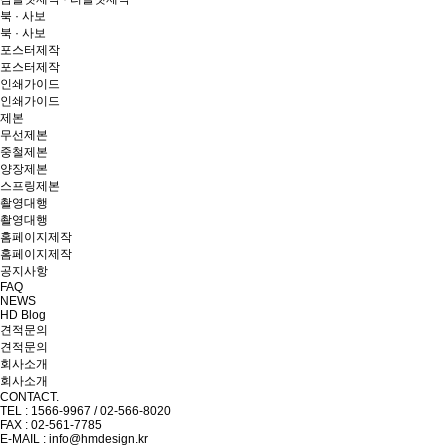
북 · 사보
북 · 사보
포스터제작
포스터제작
인쇄가이드
인쇄가이드
제본
무선제본
중철제본
양장제본
스프링제본
촬영대행
촬영대행
홈페이지제작
홈페이지제작
공지사항
FAQ
NEWS
HD Blog
견적문의
견적문의
회사소개
회사소개
CONTACT.
TEL : 1566-9967 / 02-566-8020
FAX : 02-561-7785
E-MAIL : info@hmdesign.kr