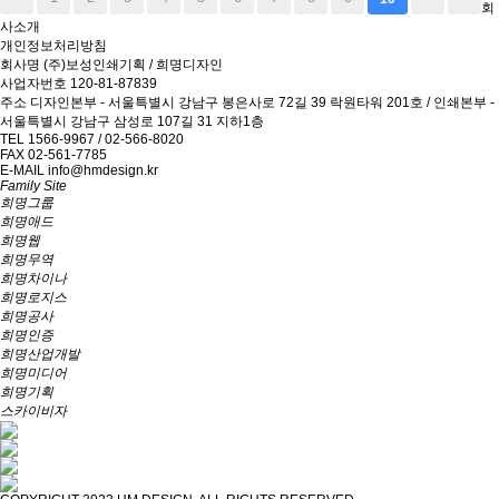
회
사소개
개인정보처리방침
회사명
(주)보성인쇄기획 / 희명디자인
사업자번호
120-81-87839
주소
디자인본부 - 서울특별시 강남구 봉은사로 72길 39 락원타워 201호 / 인쇄본부 -
서울특별시 강남구 삼성로 107길 31 지하1층
TEL
1566-9967 / 02-566-8020
FAX
02-561-7785
E-MAIL
info@hmdesign.kr
Family Site
희명그룹
희명애드
희명웹
희명무역
희명차이나
희명로지스
희명공사
희명인증
희명산업개발
희명미디어
희명기획
스카이비자