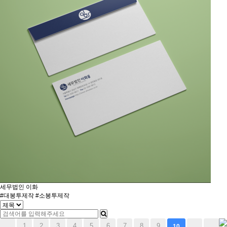
세무법인 이화
#대봉투제작 #소봉투제작
1
2
3
4
5
6
7
8
9
10