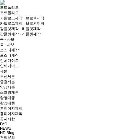
포트폴리오
포트폴리오
카탈로그제작 · 브로셔제작
카탈로그제작 · 브로셔제작
팜플렛제작 · 리플렛제작
팜플렛제작 · 리플렛제작
북 · 사보
북 · 사보
포스터제작
포스터제작
인쇄가이드
인쇄가이드
제본
무선제본
중철제본
양장제본
스프링제본
촬영대행
촬영대행
홈페이지제작
홈페이지제작
공지사항
FAQ
NEWS
HD Blog
견적문의