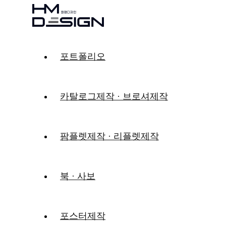
포트폴리오
카탈로그제작 · 브로셔제작
팜플렛제작 · 리플렛제작
북 · 사보
포스터제작