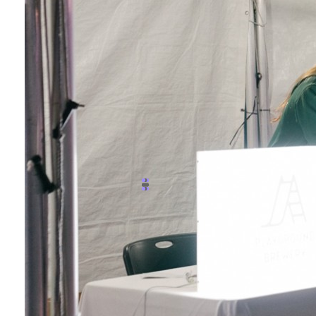
HD Blog
견적문의
회사소개
1566-9967
MENU
포트폴리오
카탈로그제작 · 브로셔제작
팜플렛제작 · 리플렛제작
북 · 사보
포스터제작
인쇄가이드