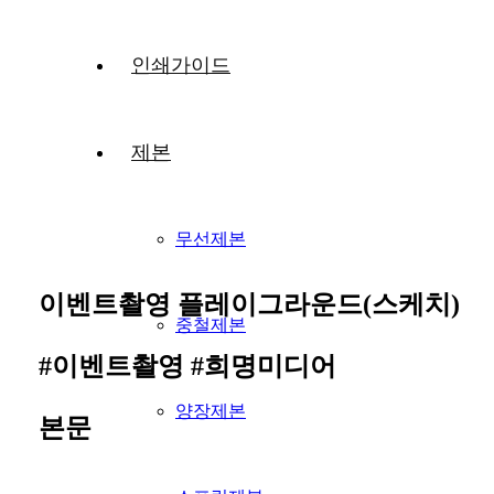
인쇄가이드
제본
무선제본
이벤트촬영
플레이그라운드(스케치)
중철제본
#이벤트촬영 #희명미디어
양장제본
본문