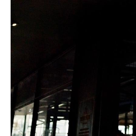
팜플렛제작 · 리플렛제작
북 · 사보
북 · 사보
포스터제작
포스터제작
인쇄가이드
인쇄가이드
제본
무선제본
중철제본
양장제본
스프링제본
촬영대행
촬영대행
홈페이지제작
홈페이지제작
공지사항
FAQ
NEWS
HD Blog
견적문의
견적문의