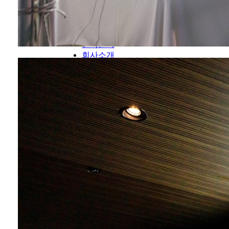
제본
촬영대행
홈페이지제작
공지사항
견적문의
회사소개
CS INFO
1566-9967 / 02-566-8020
Fax. 02-561-7785
E-mail. info@hmdesign.kr
SNS
포트폴리오
포트폴리오
카탈로그제작 · 브로셔제작
카탈로그제작 · 브로셔제작
팜플렛제작 · 리플렛제작