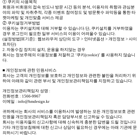
① 쿠키의 사용목적
회원과 비회원의 접속 빈도나 방문 시간 등의 분석, 이용자의 취향과 관심분
야의 파악 및 자취추적, 각종 이벤트 참여정도 및 방문횟수 파악등을 통한 타
켓마케팅 및 개인맞춤 서비스 제공
② 쿠키설정거부방법
이용자는 쿠키설치에 대해 거부할 수 있습니다.단, 쿠키설치를 거부하였을
경우 로그인이 필요한 일부 서비스의 이용이 어려울수 있습니다.
(설정방법[IE기준] : 웹브라우저 상단의 도구 > 인터넷옵션 > 개인정보 > 사이
트차단)
2. 자동수집 장치의 설치, 운용을 하지않는 경우
회사는 정보주체의 이용정보를 저절하고 ‘쿠키(cookie)’ 를 사용하지 않습니
다.
■ 개인정보에 관한 민원서비스
회사는 고객의 개인정보를 보호하고 개인정보와 관련한 불만을 처리하기 위
하여 아래와 같이 관련 부서 및 개인정보관리책임자를 지정하고 있습니다.
개인정보관리책임자 성명 :
전화번호 : 1566-9967
이메일 : info@hmdesign.kr
귀하께서는 회사의 서비스를 이용하시며 발생하는 모든 개인정보보호 관련
민원을 개인정보관리책임자 혹은 담당부서로 신고하실 수 있습니다.
회사는 이용자들의 신고사항에 대해 신속하게 충분한 답변을 드릴 것입니다
기타 개인정보침해에 대한 신고나 상담이 필요하신 경우에는 아래 기관에 문
의하시기 바랍니다.