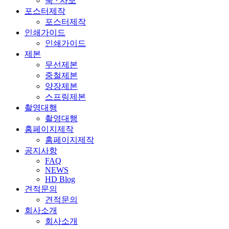
북 · 사보
포스터제작
포스터제작
인쇄가이드
인쇄가이드
제본
무선제본
중철제본
양장제본
스프링제본
촬영대행
촬영대행
홈페이지제작
홈페이지제작
공지사항
FAQ
NEWS
HD Blog
견적문의
견적문의
회사소개
회사소개