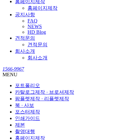
홈페이지제작
홈페이지제작
공지사항
FAQ
NEWS
HD Blog
견적문의
견적문의
회사소개
회사소개
1566-9967
MENU
포트폴리오
카탈로그제작 · 브로셔제작
팜플렛제작 · 리플렛제작
북 · 사보
포스터제작
인쇄가이드
제본
촬영대행
홈페이지제작