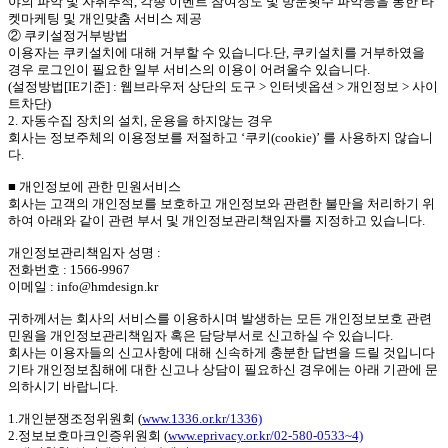
야의 파악 및 자취추적, 각종 이벤트 참여정도 및 방문횟수 파악등을 통한 타
켓마케팅 및 개인맞춤 서비스 제공
② 쿠키설정거부방법
이용자는 쿠키설치에 대해 거부할 수 있습니다.단, 쿠키설치를 거부하였을
경우 로그인이 필요한 일부 서비스의 이용이 어려울수 있습니다.
(설정방법[IE기준] : 웹브라우저 상단의 도구 > 인터넷옵션 > 개인정보 > 사이
트차단)
2. 자동수집 장치의 설치, 운용을 하지않는 경우
회사는 정보주체의 이용정보를 저절하고 ‘쿠키(cookie)’ 를 사용하지 않습니
다.
■ 개인정보에 관한 민원서비스
회사는 고객의 개인정보를 보호하고 개인정보와 관련한 불만을 처리하기 위
하여 아래와 같이 관련 부서 및 개인정보관리책임자를 지정하고 있습니다.
개인정보관리책임자 성명 :
전화번호 : 1566-9967
이메일 : info@hmdesign.kr
귀하께서는 회사의 서비스를 이용하시며 발생하는 모든 개인정보보호 관련
민원을 개인정보관리책임자 혹은 담당부서로 신고하실 수 있습니다.
회사는 이용자들의 신고사항에 대해 신속하게 충분한 답변을 드릴 것입니다
기타 개인정보침해에 대한 신고나 상담이 필요하신 경우에는 아래 기관에 문
의하시기 바랍니다.
1.개인분쟁조정위원회 (
www.1336.or.kr/1336)
2.정보보호마크인증위원회 (
www.eprivacy.or.kr/02-580-0533~4)