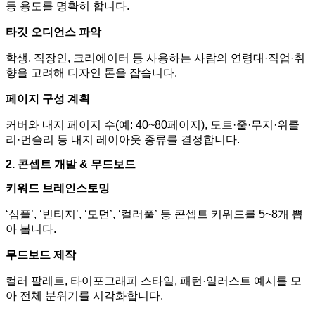
등 용도를 명확히 합니다
.
타깃 오디언스 파악
학생
,
직장인
,
크리에이터 등 사용하는 사람의 연령대
·
직업
·
취
향을 고려해 디자인 톤을 잡습니다
.
페이지 구성 계획
커버와 내지 페이지 수
(
예
: 40~80
페이지
),
도트
·
줄
·
무지
·
위클
리
·
먼슬리 등 내지 레이아웃 종류를 결정합니다
.
2.
콘셉트 개발
&
무드보드
키워드 브레인스토밍
‘
심플
’, ‘
빈티지
’, ‘
모던
’, ‘
컬러풀
’
등 콘셉트 키워드를
5~8
개 뽑
아 봅니다
.
무드보드 제작
컬러 팔레트
,
타이포그래피 스타일
,
패턴
·
일러스트 예시를 모
아 전체 분위기를 시각화합니다
.