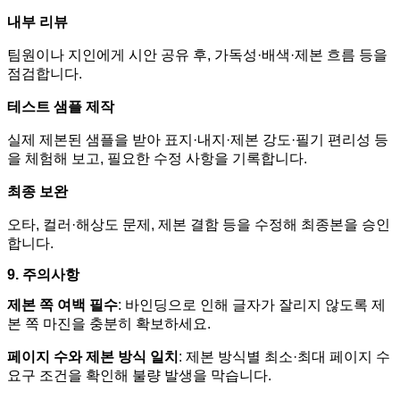
내부 리뷰
팀원이나 지인에게 시안 공유 후
,
가독성
·
배색
·
제본 흐름 등을
점검합니다
.
테스트 샘플 제작
실제 제본된 샘플을 받아 표지
·
내지
·
제본 강도
·
필기 편리성 등
을 체험해 보고
,
필요한 수정 사항을 기록합니다
.
최종 보완
오타
,
컬러
·
해상도 문제
,
제본 결함 등을 수정해 최종본을 승인
합니다
.
9.
주의사항
제본 쪽 여백 필수
:
바인딩으로 인해 글자가 잘리지 않도록 제
본 쪽 마진을 충분히 확보하세요
.
페이지 수와 제본 방식 일치
:
제본 방식별 최소
·
최대 페이지 수
요구 조건을 확인해 불량 발생을 막습니다
.