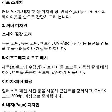
러프 스케치
커버 앞
·
뒤
,
내지 첫 장
·
마지막 장
,
인덱스
(
탭
)
등 주요 요소의
레이아웃을 손으로 간단히 그려 봅니다
.
3.
커버 디자인
소재와 질감 고려
무광 코팅
,
유광 코팅
,
엠보싱
, UV·
箔
(foil)
인쇄 등 옵션을 검토
해 고급스러움이나 개성을 더합니다
.
타이포그래피
&
로고 배치
제목
(
브랜드명
·
수첩명
)·
서브 타이틀
·
로고를 가독성 좋게 배치
하되
,
여백을 충분히 확보해 깔끔하게 만듭니다
.
이미지
·
패턴 활용
일러스트
·
패턴
·
사진 등을 사용해 콘셉트를 강화하고
, CMYK
모드
·300dpi
이상으로 준비합니다
.
4.
내지
(Page)
디자인