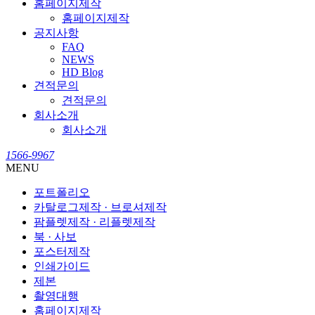
홈페이지제작
홈페이지제작
공지사항
FAQ
NEWS
HD Blog
견적문의
견적문의
회사소개
회사소개
1566-9967
MENU
포트폴리오
카탈로그제작 · 브로셔제작
팜플렛제작 · 리플렛제작
북 · 사보
포스터제작
인쇄가이드
제본
촬영대행
홈페이지제작