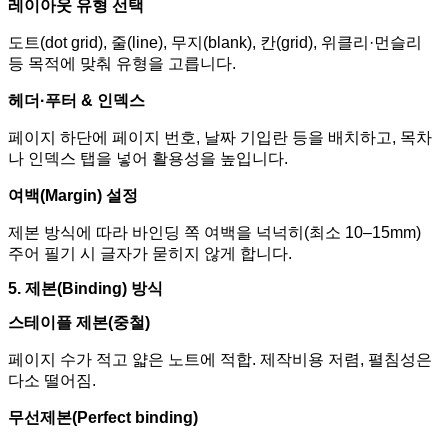
레이아웃 유형 선택
도트
(dot grid),
줄
(line),
무지
(blank),
칸
(grid),
위클리
·
먼슬리
등 목적에 맞춰 유형을 고릅니다
.
헤더
·
푸터
&
인덱스
페이지 하단에 페이지 번호
,
날짜 기입란 등을 배치하고
,
목차
나 인덱스 탭을 넣어 활용성을 높입니다
.
여백
(Margin)
설정
제본 방식에 따라 바인딩 쪽 여백을 넉넉히
(
최소
10–15mm)
주어 필기 시 글자가 묻히지 않게 합니다
.
5.
제본
(Binding)
방식
스테이플 제본
(
중철
)
페이지 수가 적고 얇은 노트에 적합
.
제작비용 저렴
,
펼침성은
다소 떨어짐
.
무선제본
(Perfect binding)