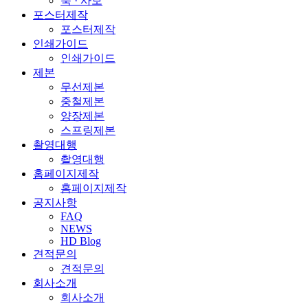
북 · 사보
포스터제작
포스터제작
인쇄가이드
인쇄가이드
제본
무선제본
중철제본
양장제본
스프링제본
촬영대행
촬영대행
홈페이지제작
홈페이지제작
공지사항
FAQ
NEWS
HD Blog
견적문의
견적문의
회사소개
회사소개