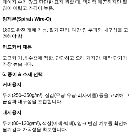
페이지 수가 많고 단단한 표지 원할 때
.
책처럼 매끈하지만 펼
침이 어렵고 가격이 높음
.
링제본
(Spiral / Wire-O)
180
도 완전 개폐 가능
,
필기 편리
.
다만 링 부피와 내구성을 고
려해야 함
.
하드커버 제본
고급형 기념 수첩에 적합
.
단단하고 오래 가지만
,
제작 단가가
가장 높습니다
.
6.
종이
&
소재 선택
커버용지
두께
(250–350g/m²),
질감
(
무광
·
유광
·
리사이클
)
등을 고려해 고
급감과 내구성을 조합합니다
.
내지용지
두께
(80–120g/m²),
색상
(
미색
·
백색
),
잉크 번짐 여부를 확인해
필기감과 가독성을 확보합니다
.