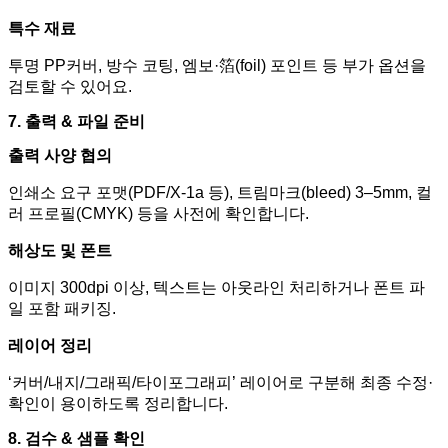
특수 재료
투명
PP
커버
,
방수 코팅
,
엠보
·
箔
(foil)
포인트 등 부가 옵션을
검토할 수 있어요
.
7.
출력
&
파일 준비
출력 사양 협의
인쇄소 요구 포맷
(PDF/X-1a
등
),
트림마크
(bleed) 3–5mm,
컬
러 프로필
(CMYK)
등을 사전에 확인합니다
.
해상도 및 폰트
이미지
300dpi
이상
,
텍스트는 아웃라인 처리하거나 폰트 파
일 포함 패키징
.
레이어 정리
‘
커버
/
내지
/
그래픽
/
타이포그래피
’
레이어로 구분해 최종 수정
·
확인이 용이하도록 정리합니다
.
8.
검수
&
샘플 확인