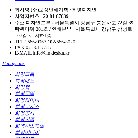
회사명
(주)보성인쇄기획 / 희명디자인
사업자번호
120-81-87839
주소
디자인본부 - 서울특별시 강남구 봉은사로 72길 39
락원타워 201호 / 인쇄본부 - 서울특별시 강남구 삼성로
107길 31 지하1층
TEL
1566-9967 / 02-566-8020
FAX
02-561-7785
E-MAIL
info@hmdesign.kr
Family Site
희명그룹
희명애드
희명웹
희명무역
희명차이나
희명로지스
희명공사
희명인증
희명산업개발
희명미디어