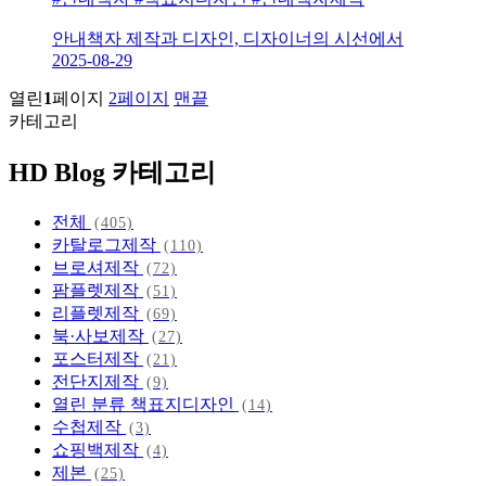
안내책자 제작과 디자인, 디자이너의 시선에서
2025-08-29
열린
1
페이지
2
페이지
맨끝
카테고리
HD Blog 카테고리
전체
(405)
카탈로그제작
(110)
브로셔제작
(72)
팜플렛제작
(51)
리플렛제작
(69)
북·사보제작
(27)
포스터제작
(21)
전단지제작
(9)
열린 분류
책표지디자인
(14)
수첩제작
(3)
쇼핑백제작
(4)
제본
(25)