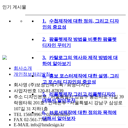
인기 게시물
1.
수첩제작에 대한 정의, 그리고 디자
인의 중요성
2.
팜플렛제작 방법을 비롯한 팜플렛
디자인 꾸미기
3.
카탈로그의 역사와 제작 방법에 대
하여 알아보기
회사소개
개인정보처리방침
4.
홍보 포스터제작에 대한 설명, 그리
고 포스터 디자인의 중요성
회사명
(주)보성인쇄기획 / 희명디자인
사업자번호
120-81-87839
5.
리플렛제작 그리고 리플렛디자인
주소
디자인본부 - 서울특별시 강남구 봉은사로 72길 39
대해서 알아보자
락원타워 201호 / 인쇄본부 - 서울특별시 강남구 삼성로
107길 31 지하1층
6.
브로셔제작에 대한 정의와 목적에
TEL
1566-9967 / 02-566-8020
대해서 알아보자
FAX
02-561-7785
E-MAIL
info@hmdesign.kr