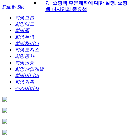
7.
쇼핑백 주문제작에 대한 설명, 쇼핑
Family Site
백 디자인의 중요성
희명그룹
희명애드
희명웹
희명무역
희명차이나
희명로지스
희명공사
희명인증
희명산업개발
희명미디어
희명기획
스카이비자