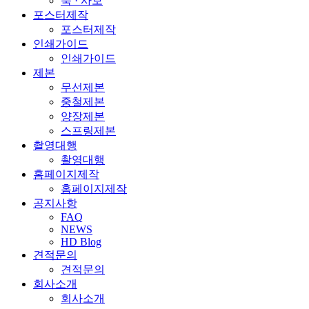
북 · 사보
포스터제작
포스터제작
인쇄가이드
인쇄가이드
제본
무선제본
중철제본
양장제본
스프링제본
촬영대행
촬영대행
홈페이지제작
홈페이지제작
공지사항
FAQ
NEWS
HD Blog
견적문의
견적문의
회사소개
회사소개