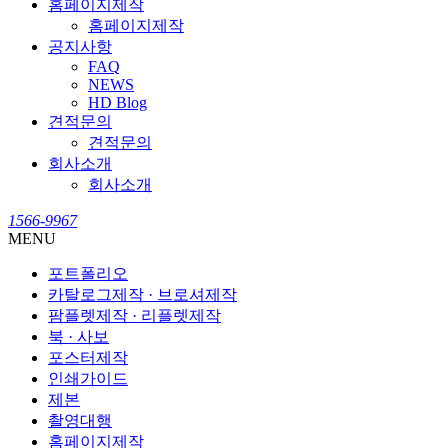
홈페이지제작
홈페이지제작
공지사항
FAQ
NEWS
HD Blog
견적문의
견적문의
회사소개
회사소개
1566-9967
MENU
포트폴리오
카탈로그제작 · 브로셔제작
팜플렛제작 · 리플렛제작
북 · 사보
포스터제작
인쇄가이드
제본
촬영대행
홈페이지제작