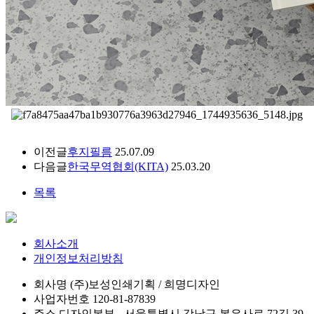
이전글
후지필름
25.07.09
다음글
한국무역협회(KITA)
25.03.20
목록
회사소개
개인정보처리방침
회사명
(주)보성인쇄기획 / 희명디자인
사업자번호
120-81-87839
주소
디자인본부 - 서울특별시 강남구 봉은사로 72길 39