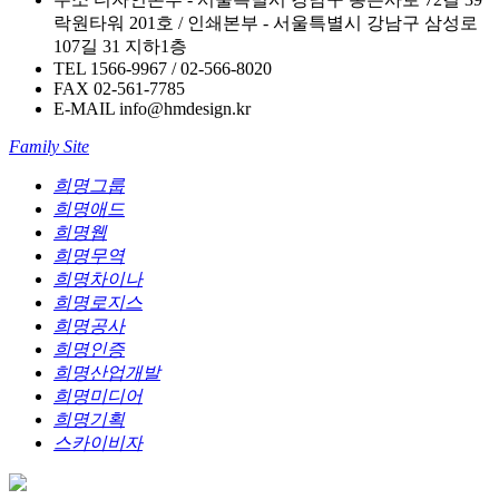
락원타워 201호 / 인쇄본부 - 서울특별시 강남구 삼성로
107길 31 지하1층
TEL
1566-9967 / 02-566-8020
FAX
02-561-7785
E-MAIL
info@hmdesign.kr
Family Site
희명그룹
희명애드
희명웹
희명무역
희명차이나
희명로지스
희명공사
희명인증
희명산업개발
희명미디어
희명기획
스카이비자