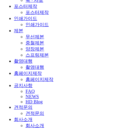
북 · 사보
포스터제작
포스터제작
인쇄가이드
인쇄가이드
제본
무선제본
중철제본
양장제본
스프링제본
촬영대행
촬영대행
홈페이지제작
홈페이지제작
공지사항
FAQ
NEWS
HD Blog
견적문의
견적문의
회사소개
회사소개