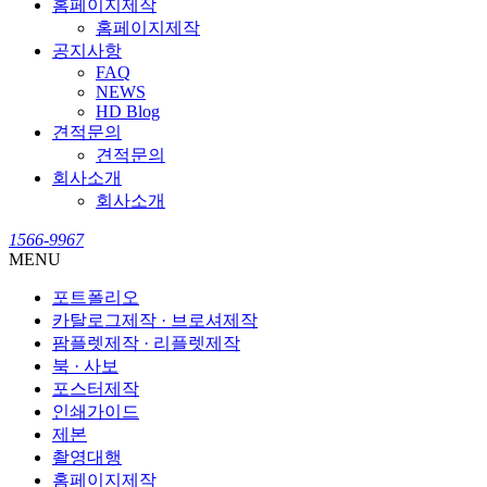
홈페이지제작
홈페이지제작
공지사항
FAQ
NEWS
HD Blog
견적문의
견적문의
회사소개
회사소개
1566-9967
MENU
포트폴리오
카탈로그제작 · 브로셔제작
팜플렛제작 · 리플렛제작
북 · 사보
포스터제작
인쇄가이드
제본
촬영대행
홈페이지제작