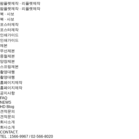
팜플렛제작 · 리플렛제작
팜플렛제작 · 리플렛제작
북 · 사보
북 · 사보
포스터제작
포스터제작
인쇄가이드
인쇄가이드
제본
무선제본
중철제본
양장제본
스프링제본
촬영대행
촬영대행
홈페이지제작
홈페이지제작
공지사항
FAQ
NEWS
HD Blog
견적문의
견적문의
회사소개
회사소개
CONTACT.
TEL : 1566-9967 / 02-566-8020