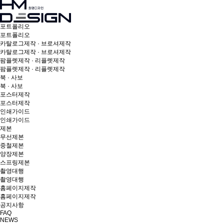
포트폴리오
포트폴리오
카탈로그제작 · 브로셔제작
카탈로그제작 · 브로셔제작
팜플렛제작 · 리플렛제작
팜플렛제작 · 리플렛제작
북 · 사보
북 · 사보
포스터제작
포스터제작
인쇄가이드
인쇄가이드
제본
무선제본
중철제본
양장제본
스프링제본
촬영대행
촬영대행
홈페이지제작
홈페이지제작
공지사항
FAQ
NEWS