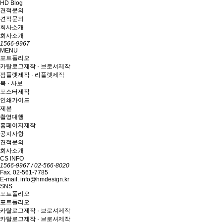
HD Blog
견적문의
견적문의
회사소개
회사소개
1566-9967
MENU
포트폴리오
카탈로그제작 · 브로셔제작
팜플렛제작 · 리플렛제작
북 · 사보
포스터제작
인쇄가이드
제본
촬영대행
홈페이지제작
공지사항
견적문의
회사소개
CS INFO
1566-9967 / 02-566-8020
Fax. 02-561-7785
E-mail. info@hmdesign.kr
SNS
포트폴리오
포트폴리오
카탈로그제작 · 브로셔제작
카탈로그제작 · 브로셔제작