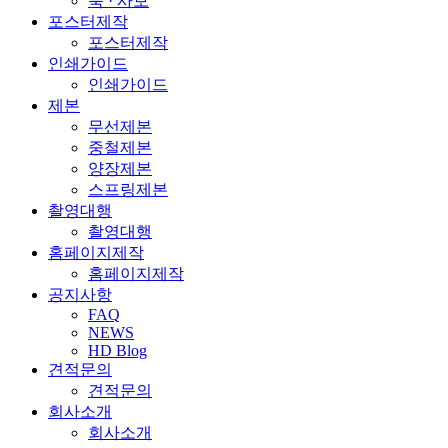
북 · 사보
포스터제작
포스터제작
인쇄가이드
인쇄가이드
제본
무선제본
중철제본
양장제본
스프링제본
촬영대행
촬영대행
홈페이지제작
홈페이지제작
공지사항
FAQ
NEWS
HD Blog
견적문의
견적문의
회사소개
회사소개