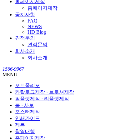
홈페이지제작
홈페이지제작
공지사항
FAQ
NEWS
HD Blog
견적문의
견적문의
회사소개
회사소개
1566-9967
MENU
포트폴리오
카탈로그제작 · 브로셔제작
팜플렛제작 · 리플렛제작
북 · 사보
포스터제작
인쇄가이드
제본
촬영대행
홈페이지제작