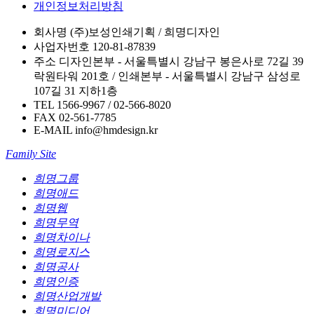
개인정보처리방침
회사명
(주)보성인쇄기획 / 희명디자인
사업자번호
120-81-87839
주소
디자인본부 - 서울특별시 강남구 봉은사로 72길 39
락원타워 201호 / 인쇄본부 - 서울특별시 강남구 삼성로
107길 31 지하1층
TEL
1566-9967 / 02-566-8020
FAX
02-561-7785
E-MAIL
info@hmdesign.kr
Family Site
희명그룹
희명애드
희명웹
희명무역
희명차이나
희명로지스
희명공사
희명인증
희명산업개발
희명미디어