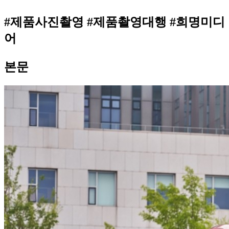
#제품사진촬영 #제품촬영대행 #희명미디
어
본문