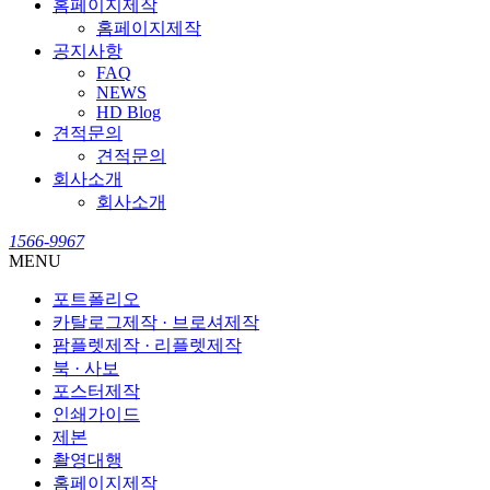
홈페이지제작
홈페이지제작
공지사항
FAQ
NEWS
HD Blog
견적문의
견적문의
회사소개
회사소개
1566-9967
MENU
포트폴리오
카탈로그제작 · 브로셔제작
팜플렛제작 · 리플렛제작
북 · 사보
포스터제작
인쇄가이드
제본
촬영대행
홈페이지제작