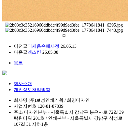
ㅁ
이전글
더세움손해사정
26.05.13
다음글
넥스킨
26.05.08
목록
회사소개
개인정보처리방침
회사명
(주)보성인쇄기획 / 희명디자인
사업자번호
120-81-87839
주소
디자인본부 - 서울특별시 강남구 봉은사로 72길 39
락원타워 201호 / 인쇄본부 - 서울특별시 강남구 삼성로
107길 31 지하1층