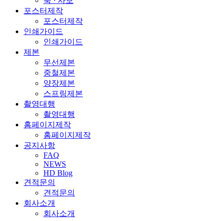
북 · 사보
포스터제작
포스터제작
인쇄가이드
인쇄가이드
제본
무선제본
중철제본
양장제본
스프링제본
촬영대행
촬영대행
홈페이지제작
홈페이지제작
공지사항
FAQ
NEWS
HD Blog
견적문의
견적문의
회사소개
회사소개