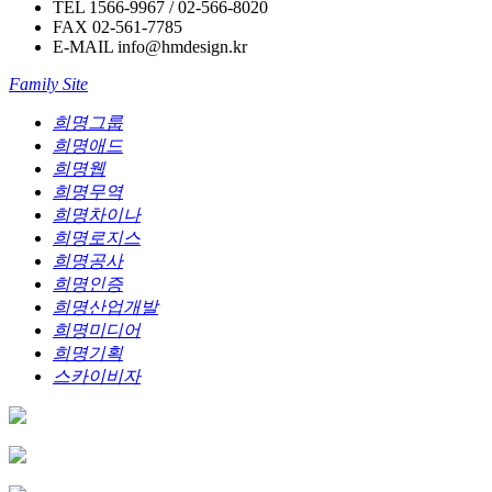
TEL
1566-9967 / 02-566-8020
FAX
02-561-7785
E-MAIL
info@hmdesign.kr
Family Site
희명그룹
희명애드
희명웹
희명무역
희명차이나
희명로지스
희명공사
희명인증
희명산업개발
희명미디어
희명기획
스카이비자