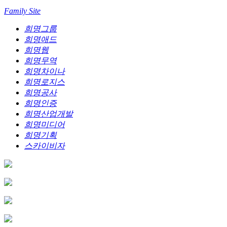
Family Site
희명그룹
희명애드
희명웹
희명무역
희명차이나
희명로지스
희명공사
희명인증
희명산업개발
희명미디어
희명기획
스카이비자