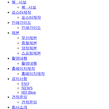
북 · 사보
북 · 사보
포스터제작
포스터제작
인쇄가이드
인쇄가이드
제본
무선제본
중철제본
양장제본
스프링제본
촬영대행
촬영대행
홈페이지제작
홈페이지제작
공지사항
FAQ
NEWS
HD Blog
견적문의
견적문의
회사소개